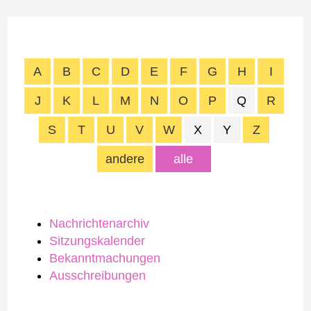
A
B
C
D
E
F
G
H
I
J
K
L
M
N
O
P
Q
R
S
T
U
V
W
X
Y
Z
andere
alle
Nachrichtenarchiv
Sitzungskalender
Bekanntmachungen
Ausschreibungen