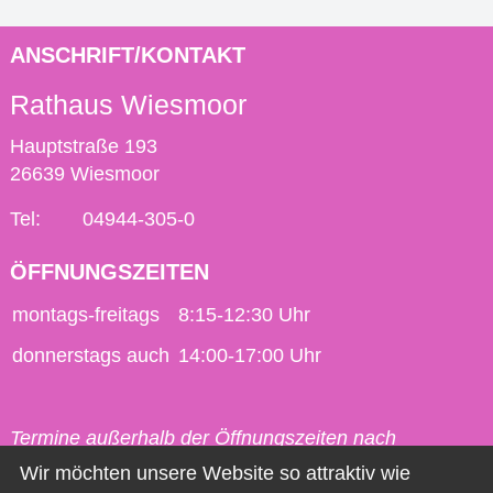
ANSCHRIFT/KONTAKT
Rathaus Wiesmoor
Hauptstraße 193
26639 Wiesmoor
Tel:
04944-305-0
ÖFFNUNGSZEITEN
montags-freitags
8:15-12:30 Uhr
donnerstags auch
14:00-17:00 Uhr
Termine außerhalb der Öffnungszeiten nach
vorheriger Vereinbarung möglich.
Wir möchten unsere Website so attraktiv wie