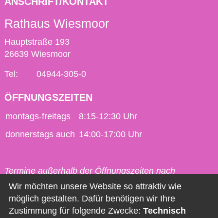
ANSCHRIFT/KONTAKT
Rathaus Wiesmoor
Hauptstraße 193
26639 Wiesmoor
Tel:
04944-305-0
ÖFFNUNGSZEITEN
montags-freitags
8:15-12:30 Uhr
donnerstags auch
14:00-17:00 Uhr
Termine außerhalb der Öffnungszeiten nach
vorheriger Vereinbarung möglich.
Wir möchten unsere Website so attraktiv wie
möglich gestalten. Dafür benötigen wir Ihre
Kontakt
Zustimmung für folgende Zwecke:
Technisch