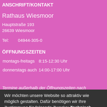
ANSCHRIFT/KONTAKT
Rathaus Wiesmoor
Hauptstraße 193
26639 Wiesmoor
Tel:
04944-305-0
ÖFFNUNGSZEITEN
montags-freitags
8:15-12:30 Uhr
donnerstags auch
14:00-17:00 Uhr
Termine außerhalb der Öffnungszeiten nach
vorheriger Vereinbarung möglich.
Wir möchten unsere Website so attraktiv wie
möglich gestalten. Dafür benötigen wir Ihre