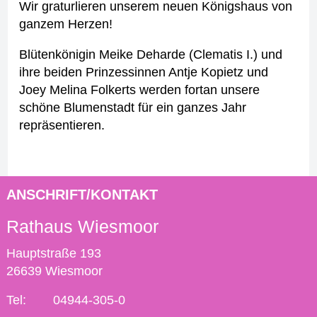
Wir graturlieren unserem neuen Königshaus von
ganzem Herzen!
Blütenkönigin Meike Deharde (Clematis I.) und
ihre beiden Prinzessinnen Antje Kopietz und
Joey Melina Folkerts werden fortan unsere
schöne Blumenstadt für ein ganzes Jahr
repräsentieren.
ANSCHRIFT/KONTAKT
Rathaus Wiesmoor
Hauptstraße 193
26639 Wiesmoor
Tel:
04944-305-0