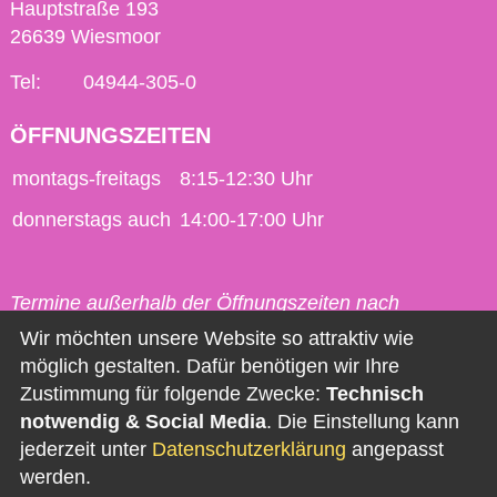
Hauptstraße 193
26639 Wiesmoor
Tel:
04944-305-0
ÖFFNUNGSZEITEN
montags-freitags
8:15-12:30 Uhr
donnerstags auch
14:00-17:00 Uhr
Termine außerhalb der Öffnungszeiten nach
vorheriger Vereinbarung möglich.
Wir möchten unsere Website so attraktiv wie
möglich gestalten. Dafür benötigen wir Ihre
Kontakt
Zustimmung für folgende Zwecke:
Technisch
notwendig & Social Media
. Die Einstellung kann
Impressum
jederzeit unter
Datenschutzerklärung
angepasst
Datenschutz
werden.