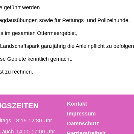
e geführt werden.
Jagdausübungen sowie für Rettungs- und Polizeihunde.
ss im gesamten Ottermeergebiet,
schaftspark ganzjährig die Anleinpflicht zu befolgen 
se Gebiete kenntlich gemacht.
ist zu rechnen.
Kontakt
GSZEITEN
Impressum
itags
8:15-12:30 Uhr
Datenschutz
s auch
14:00-17:00 Uhr
Barrierefreiheit