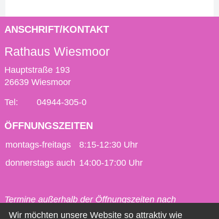
ANSCHRIFT/KONTAKT
Rathaus Wiesmoor
Hauptstraße 193
26639 Wiesmoor
Tel:
04944-305-0
ÖFFNUNGSZEITEN
montags-freitags
8:15-12:30 Uhr
donnerstags auch
14:00-17:00 Uhr
Termine außerhalb der Öffnungszeiten nach
vorheriger Vereinbarung möglich.
Wir möchten unsere Website so attraktiv wie