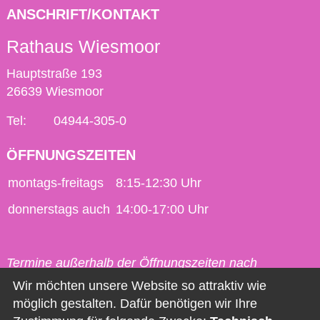
ANSCHRIFT/KONTAKT
Rathaus Wiesmoor
Hauptstraße 193
26639 Wiesmoor
Tel:
04944-305-0
ÖFFNUNGSZEITEN
montags-freitags
8:15-12:30 Uhr
donnerstags auch
14:00-17:00 Uhr
Termine außerhalb der Öffnungszeiten nach
vorheriger Vereinbarung möglich.
Wir möchten unsere Website so attraktiv wie
möglich gestalten. Dafür benötigen wir Ihre