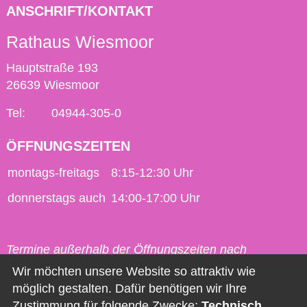
ANSCHRIFT/KONTAKT
Rathaus Wiesmoor
Hauptstraße 193
26639 Wiesmoor
Tel:
04944-305-0
ÖFFNUNGSZEITEN
montags-freitags
8:15-12:30 Uhr
donnerstags auch
14:00-17:00 Uhr
Termine außerhalb der Öffnungszeiten nach
vorheriger Vereinbarung möglich.
Wir möchten unsere Website so attraktiv wie
möglich gestalten. Dafür benötigen wir Ihre
Kontakt
Zustimmung für folgende Zwecke:
Technisch