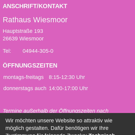
ANSCHRIFT/KONTAKT
Rathaus Wiesmoor
Hauptstraße 193
26639 Wiesmoor
Tel:
04944-305-0
ÖFFNUNGSZEITEN
montags-freitags
8:15-12:30 Uhr
donnerstags auch
14:00-17:00 Uhr
Termine außerhalb der Öffnungszeiten nach
vorheriger Vereinbarung möglich.
Wir möchten unsere Website so attraktiv wie
möglich gestalten. Dafür benötigen wir Ihre