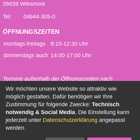
26639 Wiesmoor
Tel:
04944-305-0
ÖFFNUNGSZEITEN
montags-freitags
8:15-12:30 Uhr
donnerstags auch
14:00-17:00 Uhr
Termine außerhalb der Öffnungszeiten nach
vorheriger Vereinbarung möglich.
Wir möchten unsere Website so attraktiv wie
möglich gestalten. Dafür benötigen wir Ihre
Kontakt
Zustimmung für folgende Zwecke:
Technisch
notwendig & Social Media
. Die Einstellung kann
Impressum
jederzeit unter
Datenschutzerklärung
angepasst
Datenschutz
werden.
Barrierefreiheit