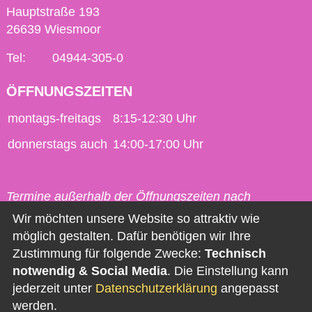
Hauptstraße 193
26639 Wiesmoor
Tel:
04944-305-0
ÖFFNUNGSZEITEN
montags-freitags
8:15-12:30 Uhr
donnerstags auch
14:00-17:00 Uhr
Termine außerhalb der Öffnungszeiten nach
vorheriger Vereinbarung möglich.
Wir möchten unsere Website so attraktiv wie
möglich gestalten. Dafür benötigen wir Ihre
Kontakt
Zustimmung für folgende Zwecke:
Technisch
notwendig & Social Media
. Die Einstellung kann
Impressum
jederzeit unter
Datenschutzerklärung
angepasst
Datenschutz
werden.