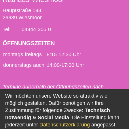
Hauptstraße 193
26639 Wiesmoor
Tel:
04944-305-0
ÖFFNUNGSZEITEN
montags-freitags
8:15-12:30 Uhr
donnerstags auch
14:00-17:00 Uhr
Termine außerhalb der Öffnungszeiten nach
vorheriger Vereinbarung möglich.
Wir möchten unsere Website so attraktiv wie
möglich gestalten. Dafür benötigen wir Ihre
Kontakt
Zustimmung für folgende Zwecke:
Technisch
notwendig & Social Media
. Die Einstellung kann
Impressum
jederzeit unter
Datenschutzerklärung
angepasst
Datenschutz