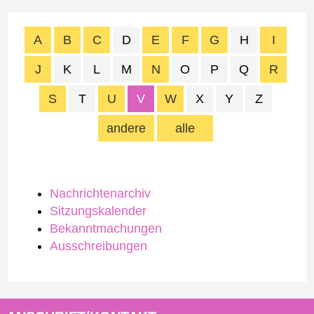
A
B
C
D
E
F
G
H
I
J
K
L
M
N
O
P
Q
R
S
T
U
V
W
X
Y
Z
andere
alle
Nachrichtenarchiv
Sitzungskalender
Bekanntmachungen
Ausschreibungen