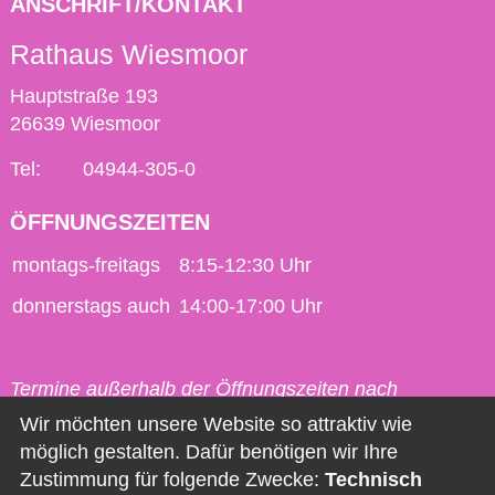
ANSCHRIFT/KONTAKT
Rathaus Wiesmoor
Hauptstraße 193
26639 Wiesmoor
Tel:
04944-305-0
ÖFFNUNGSZEITEN
montags-freitags
8:15-12:30 Uhr
donnerstags auch
14:00-17:00 Uhr
Termine außerhalb der Öffnungszeiten nach
vorheriger Vereinbarung möglich.
Wir möchten unsere Website so attraktiv wie
möglich gestalten. Dafür benötigen wir Ihre
Kontakt
Zustimmung für folgende Zwecke:
Technisch