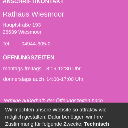
ANSCHRIFT/KONTAKT
Rathaus Wiesmoor
Hauptstraße 193
26639 Wiesmoor
Tel:
04944-305-0
ÖFFNUNGSZEITEN
montags-freitags
8:15-12:30 Uhr
donnerstags auch
14:00-17:00 Uhr
Termine außerhalb der Öffnungszeiten nach
vorheriger Vereinbarung möglich.
Wir möchten unsere Website so attraktiv wie
möglich gestalten. Dafür benötigen wir Ihre
Kontakt
Zustimmung für folgende Zwecke:
Technisch