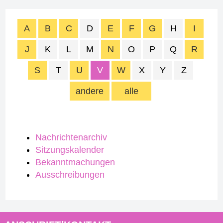
A
B
C
D
E
F
G
H
I
J
K
L
M
N
O
P
Q
R
S
T
U
V
W
X
Y
Z
andere
alle
Nachrichtenarchiv
Sitzungskalender
Bekanntmachungen
Ausschreibungen