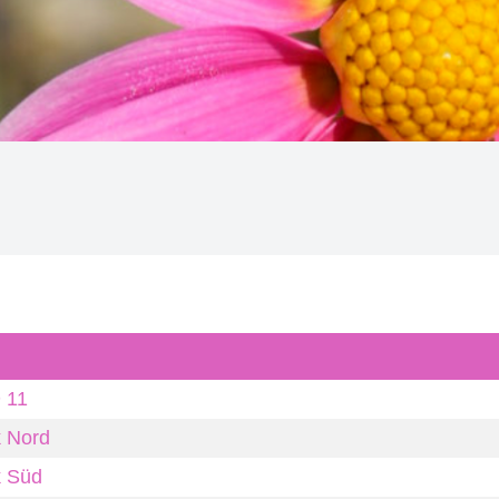
 11
k Nord
k Süd