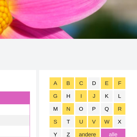
A
B
C
D
E
F
G
H
I
J
K
L
M
N
O
P
Q
R
S
T
U
V
W
X
Y
Z
andere
alle