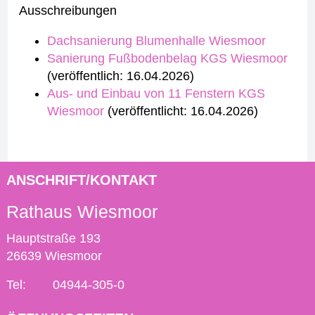
Ausschreibungen
Dachsanierung Blumenhalle Wiesmoor
Sanierung Fußbodenbelag KGS Wiesmoor
(veröffentlich: 16.04.2026)
Aus- und Einbau von 11 Fenstern KGS
Wiesmoor
(veröffentlicht: 16.04.2026)
ANSCHRIFT/KONTAKT
Rathaus Wiesmoor
Hauptstraße 193
26639 Wiesmoor
Tel:
04944-305-0